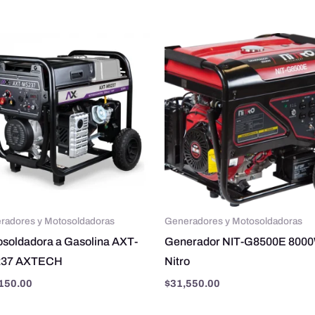
radores y Motosoldadoras
Generadores y Motosoldadoras
soldadora a Gasolina AXT-
Generador NIT-G8500E 800
37 AXTECH
Nitro
150.00
$
31,550.00