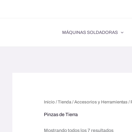
Ir
al
contenido
MÁQUINAS SOLDADORAS
Inicio
/
Tienda
/
Accesorios y Herramientas
/ 
Pinzas de Tierra
Mostrando todos los 7 resultados