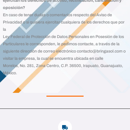
ejercitan los derechos de acceso, rectificación, cancelación y
oposición?
En caso de tener dudas o comentarios respecto del Aviso de
Privacidad o si quisiera ejercitar cualquiera de los derechos que por
la
Ley Federal de Protección de Datos Personales en Posesión de los
Particulares le corresponden, le pedimos contacte, a través de la
siguiente dirección de correo electrónico contacto@bringasol.com o
visitar la empresa, la cual se encuentra ubicada en calle
Morelos, No. 281, Zona Centro, C.P. 36500, Irapuato, Guanajuato,
México.