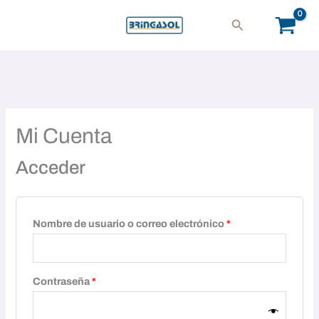
Ir
Obligatorio
Obligatorio
Buscar
al
contenido
Mi Cuenta
Acceder
Nombre de usuario o correo electrónico
*
Contraseña
*