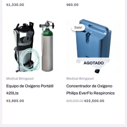
$
1,330.00
$
60.00
Original
Current
price
price
Sale!
Sale!
was:
is:
$26,500.00.
$22,500.00.
AGOTADO
Medical Bringasol
Medical Bringasol
Equipo de Oxígeno Portátil
Concentrador de Oxígeno
420Lts
Philips EverFlo Respironics
$
3,985.00
$
26,500.00
$
22,500.00