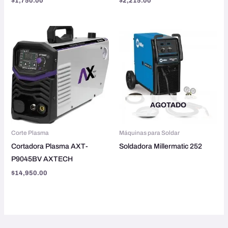
$
1,750.00
$
2,215.00
AGOTADO
Corte Plasma
Máquinas para Soldar
Cortadora Plasma AXT-
Soldadora Millermatic 252
P9045BV AXTECH
$
14,950.00