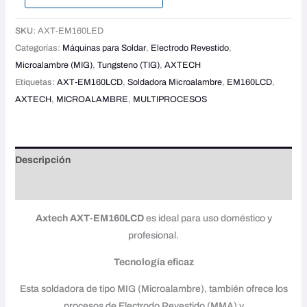
SKU:
AXT-EM160LED
Categorías:
Máquinas para Soldar
,
Electrodo Revestido
,
Microalambre (MIG)
,
Tungsteno (TIG)
,
AXTECH
Etiquetas:
AXT-EM160LCD
,
Soldadora Microalambre
,
EM160LCD
,
AXTECH
,
MICROALAMBRE
,
MULTIPROCESOS
Descripción
Valoraciones (0)
Axtech AXT-EM160LCD
es ideal para uso doméstico y
profesional.
Tecnología eficaz
Esta soldadora de tipo MIG (Microalambre), también ofrece los
procesos de Electrodo Revestido (MMA) y