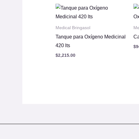
Medical Bringasol
Me
Tanque para Oxígeno Medicinal
Ca
420 lts
$
9
$
2,215.00