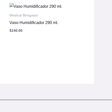
Medical Bringasol
0.
Vaso Humidificador 290 ml.
$
140.00