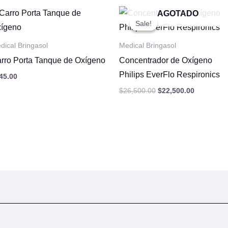
Original
Current
AGOTADO
price
price
Sale!
Sale!
was:
is:
$26,500.00.
$22,500.0
dical Bringasol
Medical Bringasol
rro Porta Tanque de Oxígeno
Concentrador de Oxígeno
Philips EverFlo Respironics
45.00
$
26,500.00
$
22,500.00