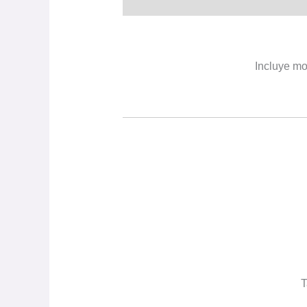
Descripción
Valoraciones (0)
Incluye mo
T