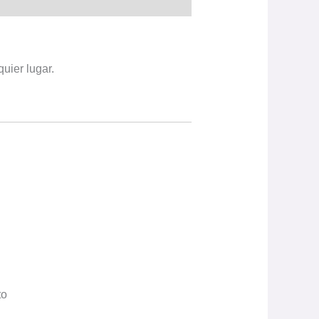
uier lugar.
to